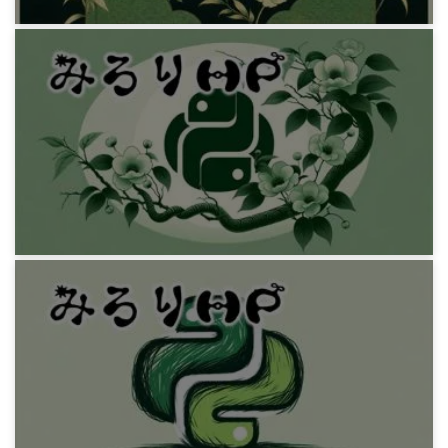
プログラミング
Python GNPまわりを計算する関数
10年前
プログラミング
Python 擬似色違い孵化 および 二度目は実行さ
れない関数