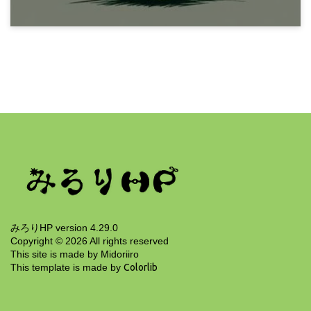
10年前
プログラミング
Python GDR ダイスロールツール
11年前
みろりHP version 4.29.0
Copyright ©
2026
All rights reserved
This site is made by Midoriiro
This template is made by
Colorlib