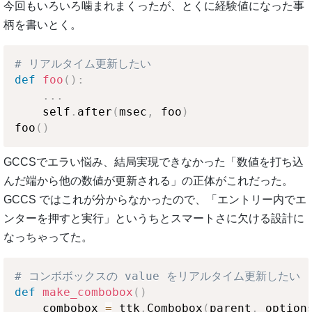
今回もいろいろ噛まれまくったが、とくに経験値になった事
柄を書いとく。
# リアルタイム更新したい
def
foo
(
)
:
.
.
.
    self
.
after
(
msec
,
 foo
)
foo
(
)
GCCSでエラい悩み、結局実現できなかった「数値を打ち込
んだ端から他の数値が更新される」の正体がこれだった。
GCCS ではこれが分からなかったので、「エントリー内でエ
ンターを押すと実行」というちとスマートさに欠ける設計に
なっちゃってた。
# コンボボックスの value をリアルタイム更新したい
def
make_combobox
(
)
    combobox 
=
 ttk
.
Combobox
(
parent
,
 option