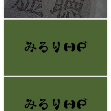
12年前
みろりHP
書き初め
12年前
みろりHP
文学はメタファーである2