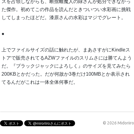
スを占領しながらも、断捨離魔人の緑さんが処分できなかっ
た傑作。初めてこの作品を読んだときついつい水彩画に挑戦
してしまったほどだ。漆原さんの水彩はマジでグレート。
●
上でファイルサイズの話に触れたが、まあさすがにKindleス
トアで販売されてるAZWファイルのスリムさには勝てんよう
だ。『ブラックジャックによろしく』のサイズを見てみたら
200KBとかだった。だが何故か3巻だけ100MBとか表示され
てるんだがこれは一体全体何事だ。
©
2026
Midoriiro