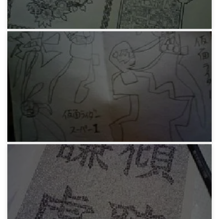
11年前
みろりHP
雛祭りコンサートの曲目表
11年前
みろりHP
発掘された絵