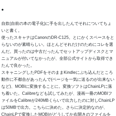
●
自炊(自前の本の電子化)に手を出したんでそれについてちょ
いと書く。
使ったスキャナはCanonのDR-C125。とにかくスペースをと
らないのが素晴らしい。ほとんどそれだけのためにコレを選
んだ。買ったのは中古だったんでセットアップディスクとマ
ニュアルが付いてなかったが、全部公式サイトから取得でき
たんで良かった。
スキャニングしたPDFをそのままKindleにぶち込んだところ
動作に不都合があったんで(ページを一気に送るのが出来ない
など)、MOBIに変換することに。変換ソフトはChainLPに落
ち着いた。Calibreなども試してみたが、漫画一冊のMOBIフ
ァイルをCalibreが240MBくらいで出力したのに対しChainLP
は50MBで出力。こちらに決めた。さらに決定的なのが、
ChainLPで変換したMOBIがどうしてか右開きのファイルを