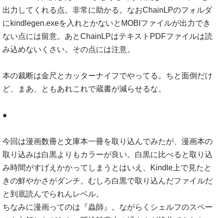
出力してくれる点。非常に助かる。なおChainLPのフォルダ
にkindlegen.exeを入れとかないとMOBIファイルが出力でき
ない点には留意。あとChainLPはテキストPDFファイルは読
み込めないくさい。その点には注意。
本の裁断は金尺とカッターナイフでやってる。ちと面倒だけ
ど、まあ、ともあれこれで蔵書が減らせるな。
●
今回は漫画数冊と文庫本一冊を取り込んでみたが、漫画本の
取り込みは白黒よりもカラーが良い。白黒に比べると取り込
み時間がすげえかかってしまうとはいえ、Kindle上で見たと
きの鮮やかさがダンチ。むしろ白黒で取り込んだファイルだ
と到底読んでられんレベル。
ちなみに漫画ってのは『蟲師』。ながらくシェルフのスペー