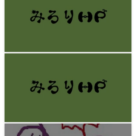
サンドイッチとオマケ
12年前
みろりHP
適当ルーマニア語 属格冠詞
12年前
みろりHP