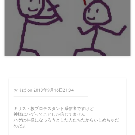
論理の否定
12年前
みろりHP
ナムサン(L)
おりば
on
2013年9月16日21:34
キリスト教プロテスタント系信者ですけど
神様はハゲってことしか信じてません
12年前
ハゲは神様になっろうとした人たちだからいじめちゃだ
めだよ