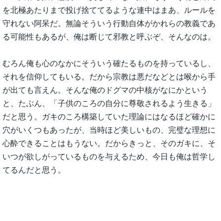
を北極あたりまで投げ捨ててるような連中はまあ、ルールを
守れない阿呆だ。無論そういう行動自体がかれらの教義であ
る可能性もあるが、俺は断じて邪教と呼ぶぞ、そんなのは。
むろん俺も心のなかにそういう確たるものを持っているし、
それを信仰してもいる。だから宗教は悪だなどとは喉から手
が出ても言えん。そんな俺のドグマの中核がなにかという
と、たぶん、「子供のころの自分に尊敬されるよう生きる」
だと思う。ガキのころ構築していた理論にはなるほど確かに
穴がいくつもあったが、当時ほど美しいもの、完璧な理想に
心酔できることはもうない。だからきっと、そのガキに、そ
いつが欲しがっているものを与えるため、今日も俺は哲学し
てるんだと思う。