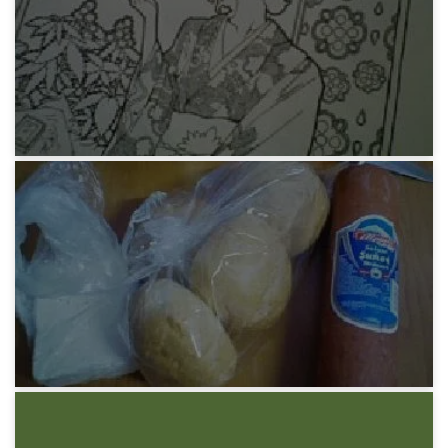
筋肉写真
12年前
みろりHP
モク販促ポスター
12年前
みろりHP