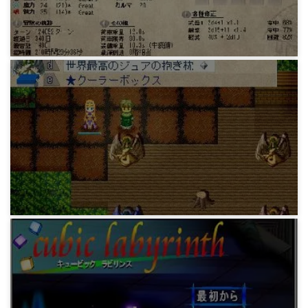
12年前
ゲーム
elona 黄金の防衛者まで
12年前
ゲーム
elona 改宗詐欺まで