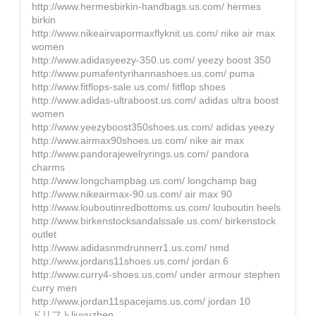
http://www.hermesbirkin-handbags.us.com/ hermes
birkin
http://www.nikeairvapormaxflyknit.us.com/ nike air max
women
http://www.adidasyeezy-350.us.com/ yeezy boost 350
http://www.pumafentyrihannashoes.us.com/ puma
http://www.fitflops-sale.us.com/ fitflop shoes
http://www.adidas-ultraboost.us.com/ adidas ultra boost
women
http://www.yeezyboost350shoes.us.com/ adidas yeezy
http://www.airmax90shoes.us.com/ nike air max
http://www.pandorajewelryrings.us.com/ pandora
charms
http://www.longchampbag.us.com/ longchamp bag
http://www.nikeairmax-90.us.com/ air max 90
http://www.louboutinredbottoms.us.com/ louboutin heels
http://www.birkenstocksandalssale.us.com/ birkenstock
outlet
http://www.adidasnmdrunnerr1.us.com/ nmd
http://www.jordans11shoes.us.com/ jordan 6
http://www.curry4-shoes.us.com/ under armour stephen
curry men
http://www.jordan11spacejams.us.com/ jordan 10
ドリフトliuyuzhen