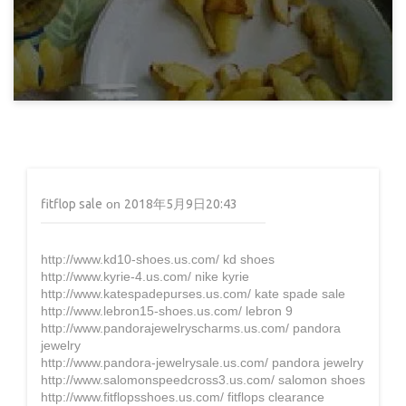
12年前
ゲーム
フリーゲーム「天使のうつわ」コンプまで
fitflop sale
on
2018年5月9日20:43
http://www.kd10-shoes.us.com/ kd shoes
http://www.kyrie-4.us.com/ nike kyrie
13年前
http://www.katespadepurses.us.com/ kate spade sale
http://www.lebron15-shoes.us.com/ lebron 9
http://www.pandorajewelryscharms.us.com/ pandora
jewelry
http://www.pandora-jewelrysale.us.com/ pandora jewelry
http://www.salomonspeedcross3.us.com/ salomon shoes
http://www.fitflopsshoes.us.com/ fitflops clearance