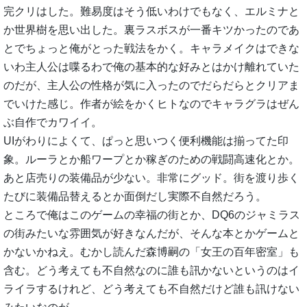
完クリはした。難易度はそう低いわけでもなく、エルミナと
か世界樹を思い出した。裏ラスボスが一番キツかったのであ
とでちょっと俺がとった戦法をかく。キャラメイクはできな
いわ主人公は喋るわで俺の基本的な好みとはかけ離れていた
のだが、主人公の性格が気に入ったのでだらだらとクリアま
でいけた感じ。作者が絵をかくヒトなのでキャラグラはぜん
ぶ自作でカワイイ。
UIがわりによくて、ぱっと思いつく便利機能は揃ってた印
象。ルーラとか船ワープとか稼ぎのための戦闘高速化とか。
あと店売りの装備品が少ない。非常にグッド。街を渡り歩く
たびに装備品替えるとか面倒だし実際不自然だろう。
ところで俺はこのゲームの幸福の街とか、DQ6のジャミラス
の街みたいな雰囲気が好きなんだが、そんな本とかゲームと
かないかねえ。むかし読んだ森博嗣の「女王の百年密室」も
含む。どう考えても不自然なのに誰も訊かないというのはイ
ライラするけれど、どう考えても不自然だけど誰も訊けない