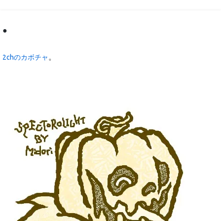
●
。
2chのカボチャ