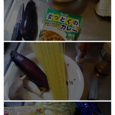
みろりHP
緑さんの料理実習カレー
13年前
みろりHP