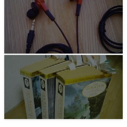
三つ編みどり♪
14年前
みろりHP
エイリアン(L)
13年前
みろりHP