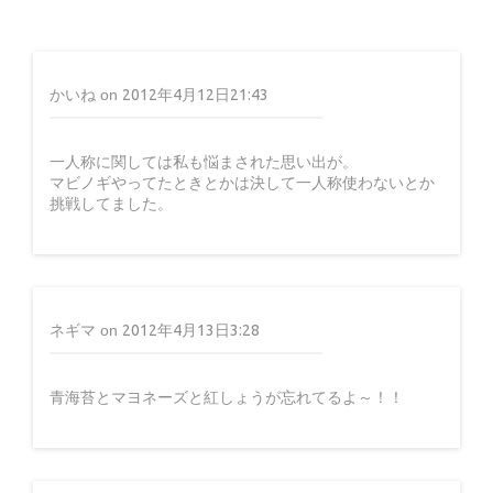
誕生日に貰った品々(M)
かいね
on
2012年4月12日21:43
一人称に関しては私も悩まされた思い出が。
マビノギやってたときとかは決して一人称使わないとか
13年前
挑戦してました。
ネギマ
on
2012年4月13日3:28
青海苔とマヨネーズと紅しょうが忘れてるよ～！！