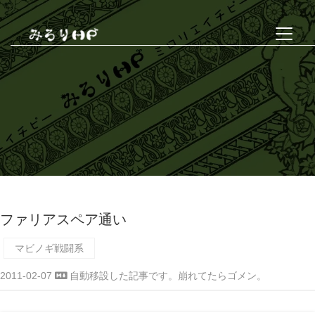
ファリアスペア通い
マビノギ戦闘系
2011-02-07
自動移設した記事です。崩れてたらゴメン。