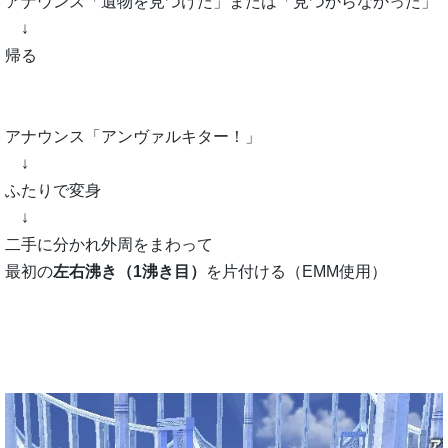
アナウンス「遺物を見つけた」または「見つからなかった」
↓
帰る
アナウンス「アンヴァルキター！」
↓
ふたりで変身
↓
二手に分かれ外周をまわって
最初の
左右沸き（1沸き目）
を片付ける（EMM使用）