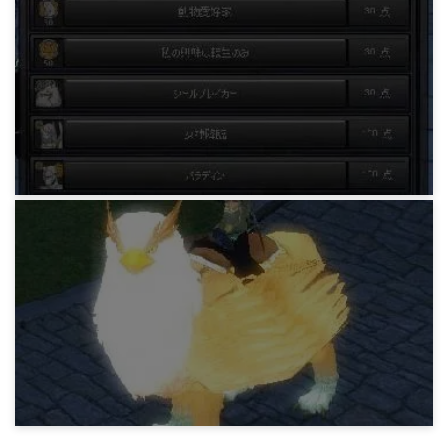
硫黄蜘蛛エルフソロ
15年前
マビノギ戦闘系
Dジャーナルコンプリート
15年前