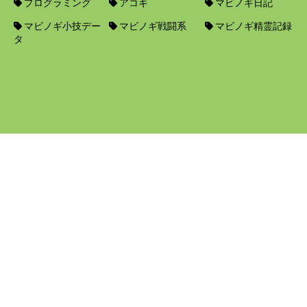
プログラミング
アコギ
マビノギ日記
マビノギ小技デー
マビノギ戦闘系
マビノギ精霊記録
タ