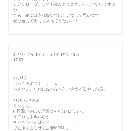
ヌアザローブ、上でも書かれてますがかっこいいですよ
ね
でも、箱には入れないでほしいなって思います
ぜひ自力で出しちゃってください！
みどり（Auther）
on
2011年2月9日
17:57
>おりん
しってるよちくしょうｗ
ネクソン、つねに先へ先へといきやがるやりおる。
>わたなべさん
うんうん。
th周回がやはり理想なんだけれどね～。
ヌアロは本当いかす！
そっちもがんばって！
で在庫あまらせて是非MOMに＾ｑ＾