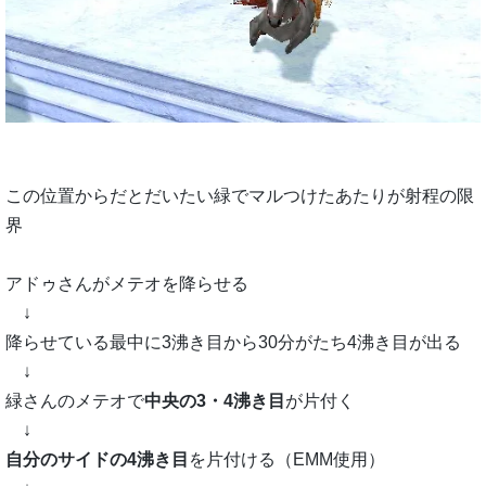
この位置からだとだいたい緑でマルつけたあたりが射程の限
界
アドゥさんがメテオを降らせる
↓
降らせている最中に3沸き目から30分がたち4沸き目が出る
↓
緑さんのメテオで
中央の3・4沸き目
が片付く
↓
自分のサイドの4沸き目
を片付ける（EMM使用）