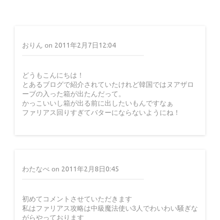
マビノギ戦闘系
ダンジョンジャーナルメモ
おりん
on
2011年2月7日12:04
どうもこんにちは！
とあるブログで紹介されていたけれど韓国ではヌアザロ
15年前
ーブの入った箱が出たんだって。
かっこいいし箱が出る前に出したいもんですなぁ
ファリアス回りすぎてバターにならないようにね！
わたなべ
on
2011年2月8日0:45
初めてコメントさせていただきます
私はファリアス攻略は中級魔法使い3人でわいわい騒ぎな
がらやっております