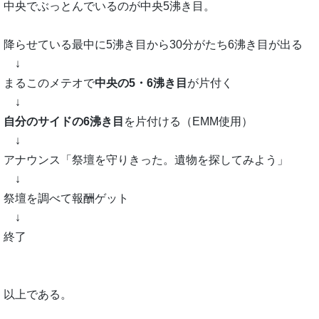
中央でぶっとんでいるのが中央5沸き目。
降らせている最中に5沸き目から30分がたち6沸き目が出る
↓
まるこのメテオで
中央の5・6沸き目
が片付く
↓
自分のサイドの6沸き目
を片付ける（EMM使用）
↓
アナウンス「祭壇を守りきった。遺物を探してみよう」
↓
祭壇を調べて報酬ゲット
↓
終了
以上である。