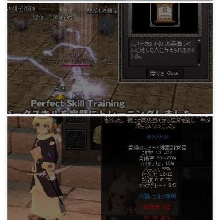
マビノギ日記
G13後に緑さんがやってたこと(L)
15年前
マビノギ日記
スパークマスター
15年前