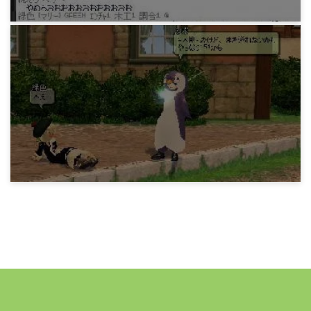
15年前
マビノギ日記
緑さんの使用武器(L)
15年前
マビノギ日記
Pvプレイヤーの集い