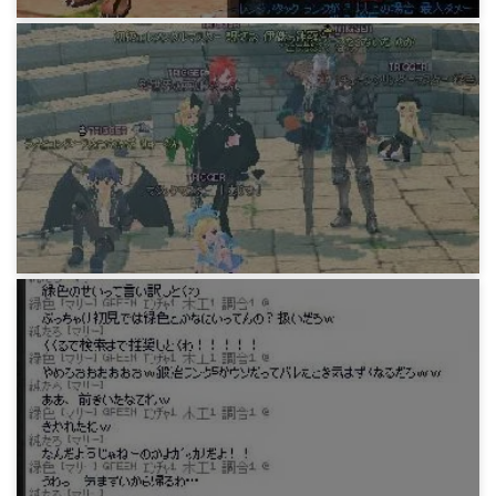
マビノギ日記
ハイランダーロングボウ
15年前
マビノギ日記
TRIGGERギルド(M)