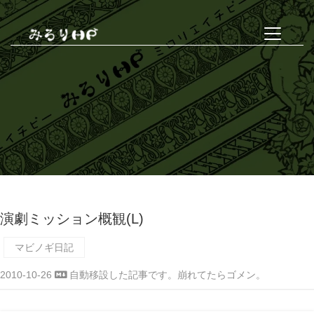
演劇ミッション概観(L)
マビノギ日記
2010-10-26
自動移設した記事です。崩れてたらゴメン。