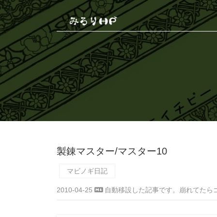
製錬マスター/マスター10
マビノギ日記
2010-04-25
自動移設した記事です。崩れてたら