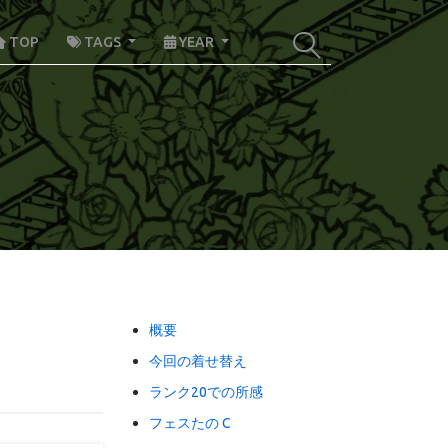
TOP
TAGS
YEAR
概要
今回の着せ替え
ランク20での所感
フェスたの C