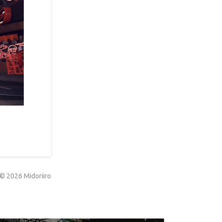
©
2026
Midoriiro