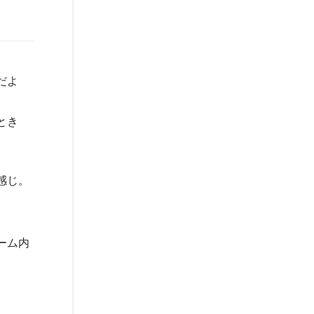
だよ
とき
感じ。
ーム内