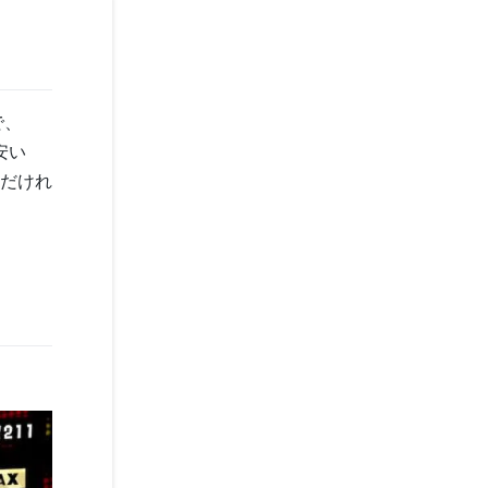
で、
安い
のだけれ