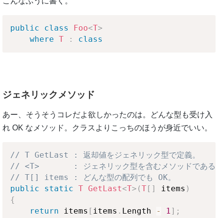
こんなふうに書く。
public
class
Foo
<
T
>
where
T
:
class
ジェネリックメソッド
あー、そうそうコレだよ欲しかったのは。どんな型も受け入
れ OK なメソッド。クラスよりこっちのほうが身近でいい。
// T GetLast : 返却値をジェネリック型で定義。
// <T>       : ジェネリック型を含むメソッドであ
// T[] items : どんな型の配列でも OK。
public
static
T
GetLast
<
T
>
(
T
[
]
 items
)
{
return
 items
[
items
.
Length 
-
1
]
;