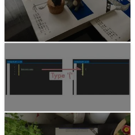
みろりHP v3.12
5年前
プログラミング
Ian Griffiths『プログラミング C#』 その6 継承
6年前
プログラミング