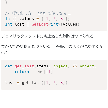
}
// 呼び出し方。 int で使うなら……
int
[
]
 values 
=
{
1
,
2
,
3
}
;
int
 last 
=
GetLast
<
int
>
(
values
)
;
ジェネリックメソッドにも上述した制約はつけられる。
てか C# の型指定見づらいな。 Python のほうが見やすくな
い?
def
get_last
(
items
:
object
)
-
>
object
:
return
 items
[
-
1
]
last 
=
 get_last
(
[
1
,
2
,
3
]
)