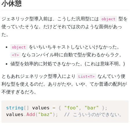
小休憩
ジェネリック型導入前は、こうした汎用型には
型を
object
使っていたそうな。だけどそれでは次のような面倒があっ
た。
をいちいちキャストしないといけなかった。
object
ならコンパイル時に自動で型が変わるからラク。
<T>
値型を効率的に対処できなかった。(これは意味不明。)
ともあれジェネリック型導入により
なんていう便
List<T>
利な型を使えるのだ。ありがたや。いや、てか普通の配列が
不便すぎるだろ。
string
[
]
 values 
=
{
"foo"
,
"bar"
}
;
values
.
Add
(
"baz"
)
;
// こういうのができない。