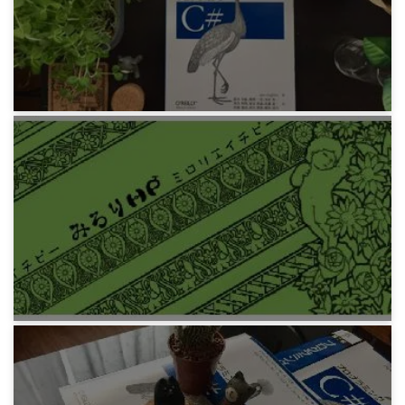
プログラミング
Ian Griffiths『プログラミング C#』 その5 コレ
クション
5年前
プログラミング