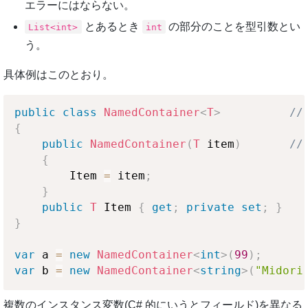
エラーにはならない。
とあるとき
の部分のことを型引数とい
List<int>
int
う。
具体例はこのとおり。
public
class
NamedContainer
<
T
>
/
{
public
NamedContainer
(
T
 item
)
//
{
        Item 
=
 item
;
}
public
T
 Item 
{
get
;
private
set
;
}
}
var
 a 
=
new
NamedContainer
<
int
>
(
99
)
;
var
 b 
=
new
NamedContainer
<
string
>
(
"Midori
複数のインスタンス変数(C# 的にいうとフィールド)を異なる