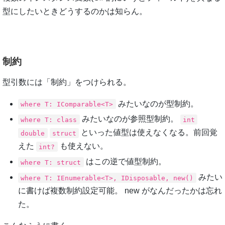
型にしたいときどうするのかは知らん。
制約
型引数には「制約」をつけられる。
みたいなのが型制約。
where T: IComparable<T>
みたいなのが参照型制約。
where T: class
int
といった値型は使えなくなる。前回覚
double
struct
えた
も使えない。
int?
はこの逆で値型制約。
where T: struct
みたい
where T: IEnumerable<T>, IDisposable, new()
に書けば複数制約設定可能。 new がなんだったかは忘れ
た。