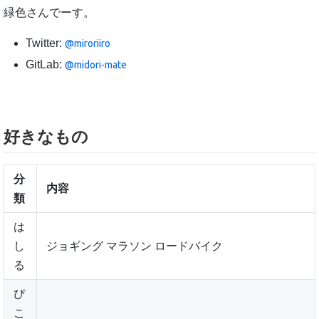
緑色さんでーす。
Twitter:
@miroriiro
GitLab:
@midori-mate
好きなもの
分
内容
類
は
し
ジョギング マラソン ロードバイク
る
ぴ
こ