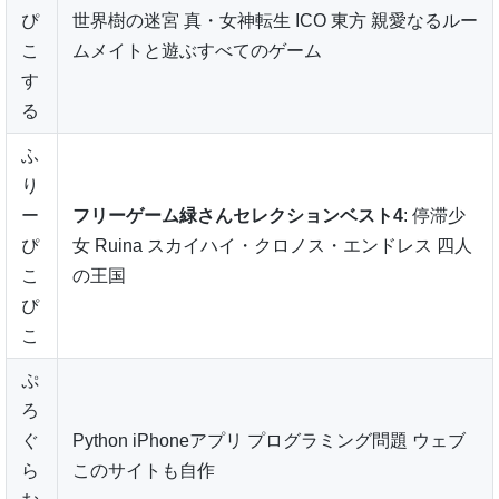
ぴ
世界樹の迷宮 真・女神転生 ICO 東方 親愛なるルー
こ
ムメイトと遊ぶすべてのゲーム
す
る
ふ
り
ー
フリーゲーム緑さんセレクションベスト4
: 停滞少
ぴ
女 Ruina スカイハイ・クロノス・エンドレス 四人
こ
の王国
ぴ
こ
ぷ
ろ
ぐ
Python iPhoneアプリ プログラミング問題 ウェブ
ら
このサイトも自作