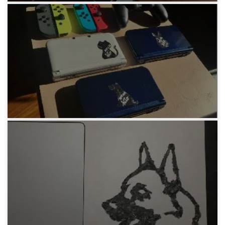
みろりHP
緑流おかたづけ術
6年前
みろりHP
マスキングテープステッカー
6年前