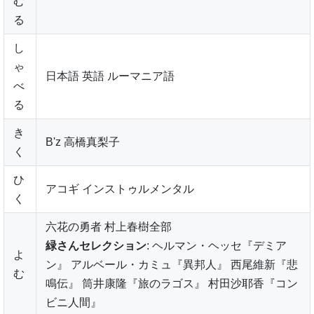
む
る
し
ゃ
日本語 英語 ルーマニア語
べ
る
き
B'z 高橋真梨子
く
ひ
アコギ インストゥルメンタル
く
六花の勇者 村上春樹全部
緑さんセレクション
: ヘルマン・ヘッセ『デミア
よ
ン』 アルベール・カミュ『異邦人』 西尾維新『悲
む
鳴伝』 筒井康隆『旅のラゴス』 村田沙耶香『コン
ビニ人間』