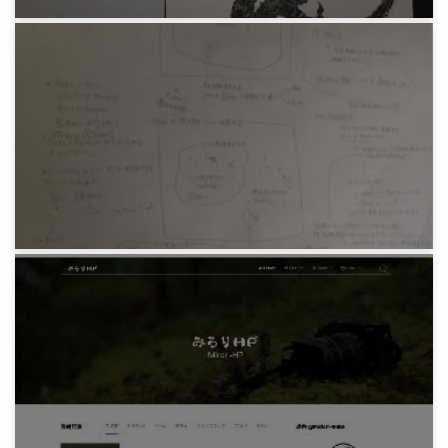
みろりHP
手作りわんこステッカー
7年前
みろりHP
停止性問題を自分なりに理解する