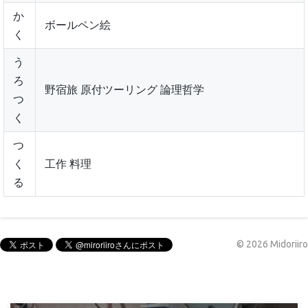
か
ボールペン絵
く
う
ろ
野宿旅 原付ツーリング 論理哲学
つ
く
つ
く
工作 料理
る
©
2026
Midoriiro