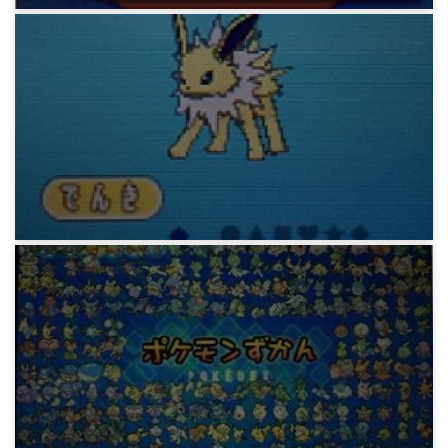
ゲーム
oras 全国図鑑完成まで
10年前
ゲーム
oras めざパ厳選まで
10年前