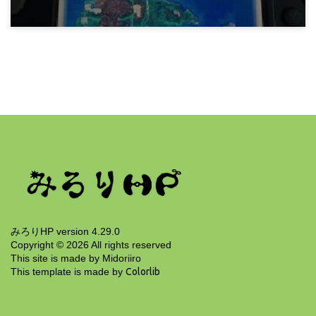
11年前
ゲーム
oras みがわり入手まで
11年前
みろりHP version 4.29.0
Copyright ©
2026
All rights reserved
This site is made by Midoriiro
This template is made by
Colorlib