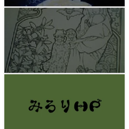
みろりHP
芋オムレツ
12年前
みろりHP
ハロウィン