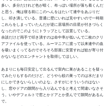
多い。多分だけれど色が暗く、布っぽい場所が落ち着くんだ
と思う。俺は寝る前にこのへんをはたいて連中をあぶりだ
し、叩き潰している。普通に壁にいれば見やすいので一時期
これらをしまっていたんだが逆に居場所の目星が付きづらく
なったのでこのようにトラップとして設置している。
余談だけど両手で叩き潰すのは命中率が低いんで二枚のクリ
アファイルを使っている。ルーマニアに渡って以来連中の血
を吸いまくってるのでそろそろ部屋に安置すれば蚊が寄り付
かないなどのエンチャントを取得してほしい。
あまりにも毎日安定して出るんで室内に巣があることを疑っ
てみたりもするのだけど、どうやら蚊の巣ってのは水だまり
にしかできないらしいのよな。さすがにそういうのはない
し、窓やドアの隙間から入り込んでると考えて間違いなさそ
う。いやデフォルトで窓とかドアとか歪んでて隙間があるん
で。