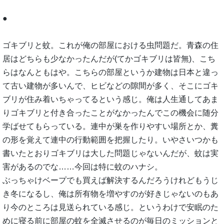
●
ゴキブリと蚊。これが俺の部屋における虫問題だ。青森の住
居はどちらも少なかったんだが(てかゴキブリは皆無)、こち
らはなんともはや。こちらの部屋というか建物は日本と違っ
て古い建物が多いんで、ヒビなどの隙間が多く、そこにゴキ
ブリが住み着いちゃってるという感じ。俺は人生通してあま
りゴキブリと付き合ったことがなかったんでこの機会に随分
学ばせてもらっている。連中が巣を作りやすい場所とか、糞
の形を覚えて連中の行動範囲を把握したり。いやさいつかも
書いたとおりゴキブリは大した問題じゃないんだが、蚊は実
害があるのでな……今回は特に蚊のハナシ。
ぶっちゃけベープでも買えば解決するんだろうけれどもうじ
き冬になるし、俺は所有物を増やすのが好きじゃないのもあ
り今のところは見送られている感じ。というわけで安眠のた
めに寝る前に部屋の蚊を全滅させるのが毎日のミッションと