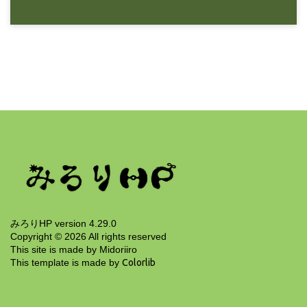
12年前
みろりHP
サマータイム終了と風神録
12年前
みろりHP version 4.29.0
Copyright ©
2026
All rights reserved
This site is made by Midoriiro
This template is made by
Colorlib