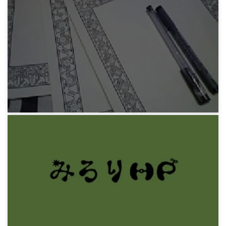
みろりHP
TRPG動画濫観と地道なおえかき
12年前