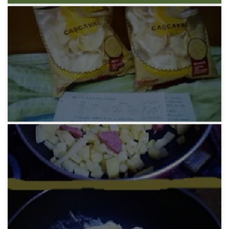
みろりHP
泥男
12年前
みろりHP
アリアンロッド動画とお菓子
12年前