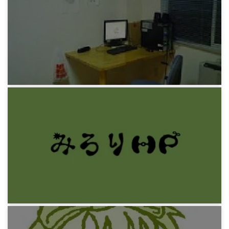
みろりHP
x-アプリのcd取り込みエラー
13年前
みろりHP