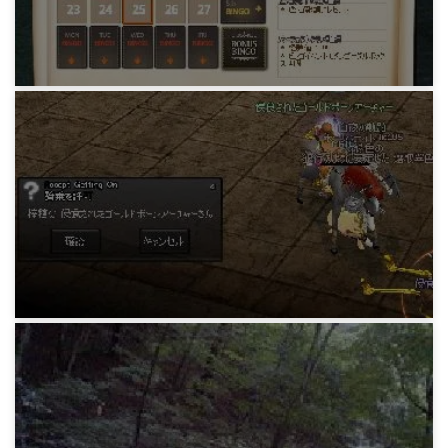
マビノギ日記
ビンゴでこっちがリーチされたお話
14年前
マビノギ日記
一ヶ月かけて農場10にしたお話