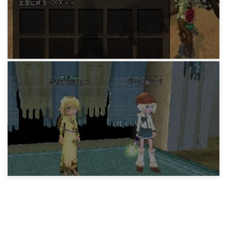
14年前
マビノギ日記
精霊用武器を作ってやった日記(L)
14年前
マビノギ日記