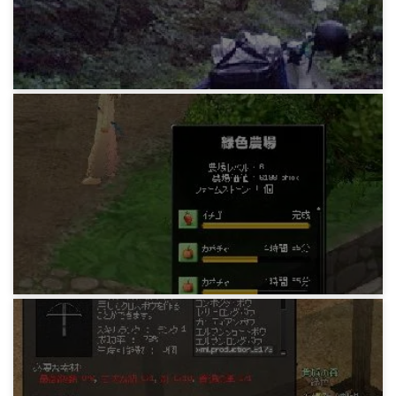
14年前
マビノギ日記
物見遊山にINしたらボコられたお話(L)
14年前
マビノギ日記
農場をちんたらやっている日記