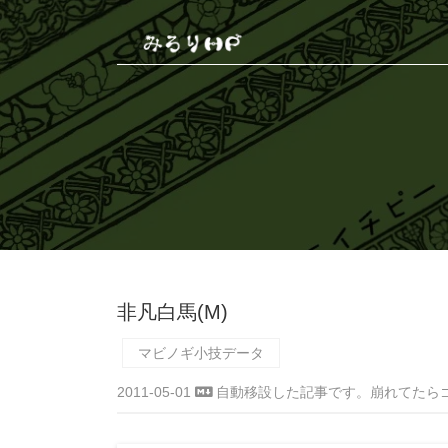
非凡白馬(M)
マビノギ小技データ
2011-05-01
自動移設した記事です。崩れてたら