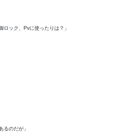
御ロック、Pvに使ったりは？」
」
あるのだが」