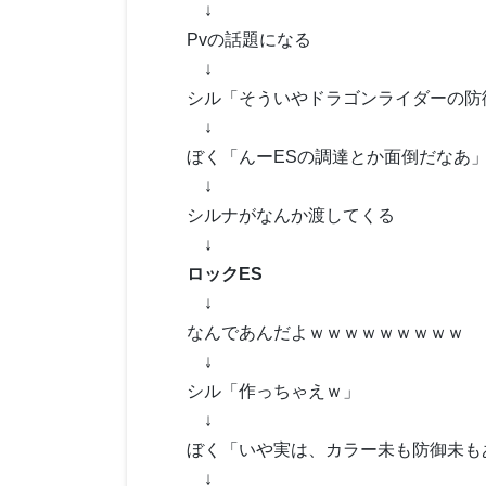
↓
Pvの話題になる
↓
シル「そういやドラゴンライダーの防
↓
ぼく「んーESの調達とか面倒だなあ
↓
シルナがなんか渡してくる
↓
ロックES
↓
なんであんだよｗｗｗｗｗｗｗｗｗ
↓
シル「作っちゃえｗ」
↓
ぼく「いや実は、カラー未も防御未も
↓