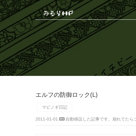
エルフの防御ロック(L)
マビノギ日記
2011-01-01
自動移設した記事です。崩れてたら