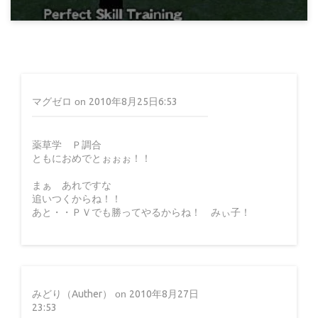
マビノギ日記
フレイマーマスター（M・L）
マグゼロ
on
2010年8月25日6:53
薬草学 Ｐ調合
ともにおめでとぉぉぉ！！
15年前
まぁ あれですな
追いつくからね！！
あと・・ＰＶでも勝ってやるからね！ みぃ子！
みどり（Auther）
on
2010年8月27日
23:53