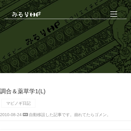
調合＆薬草学1(L)
マビノギ日記
2010-08-24
自動移設した記事です。崩れてたらゴメン。