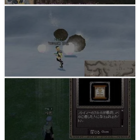
マビノギ日記
珍しくだらだら日記(L)
15年前
マビノギ日記
ピシスかき氷イベント
15年前