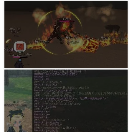
マビノギ日記
FLとBLの不具合修正
15年前
マビノギ日記
イフリートフィニ
15年前