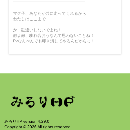
マグ子、あなたが共に走ってくれるから
わたしはここまで……
か、勘違いしないでよね！
敵よ敵、馴れ合おうなんて思わないことね！
Pvなんべんでも叩き潰してやるんだからっ！
みろりHP version 4.29.0
Copyright ©
2026
All rights reserved