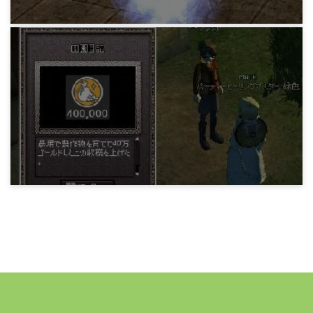
15年前
マビノギ小技データ
カチコチとビリビリの回避
15年前
マビノギ小技データ
農場フィニッシュ