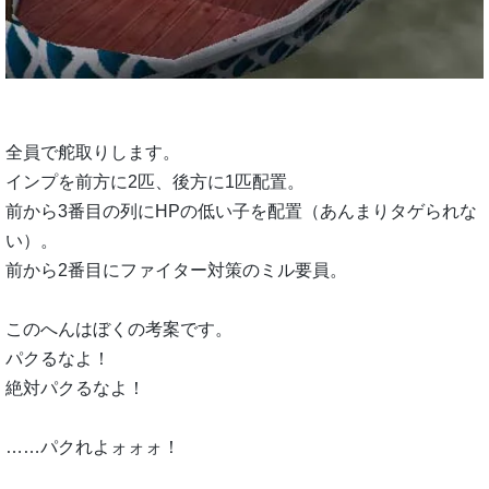
全員で舵取りします。
インプを前方に2匹、後方に1匹配置。
前から3番目の列にHPの低い子を配置（あんまりタゲられな
い）。
前から2番目にファイター対策のミル要員。
このへんはぼくの考案です。
パクるなよ！
絶対パクるなよ！
……パクれよォォォ！