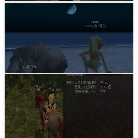
マビノギ小技データ
速達
15年前
マビノギ小技データ
80マスカバンの復活
15年前