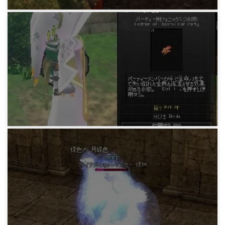
マビノギ小技データ
探検上げタイムアタック
15年前
マビノギ小技データ
早食い