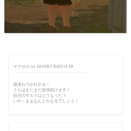
16年前
マビノギ日記
猫が小判(L)
マグゼロ
on
2010年7月8日13:59
放浪おつかれさま～
うちはまだまだ放浪続けます！
15年前
自分のギルドはどうなった？
いや～まぁなんとかなるでしょう！