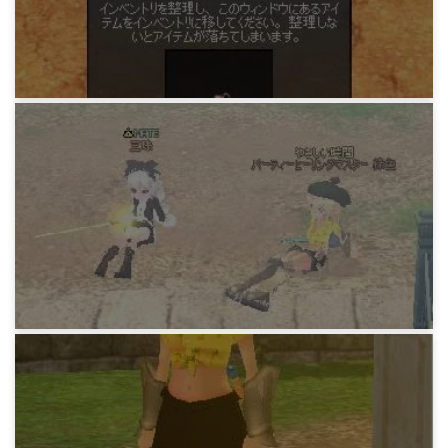
15年前
マビノギ日記
調合する緑さんたち(L)
16年前
マビノギ日記
マテ宰相と素顔同盟