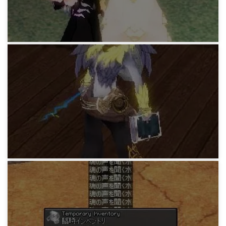
15年前
マビノギ日記
バツサンのみー子(L)
15年前
マビノギ日記
ファルコンウェーブ