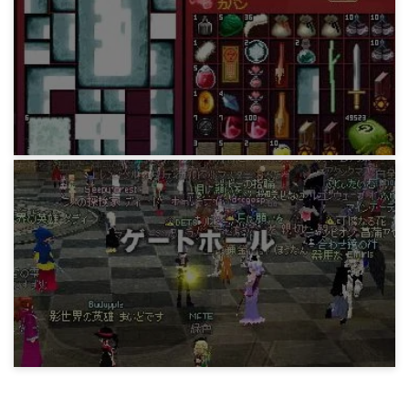
雑貨屋アルバイト
15年前
マビノギ小技データ
絶望の古書
15年前
マビノギ小技データ