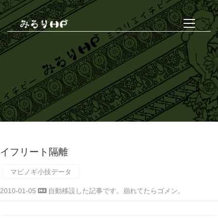
イフリート隔離
マビノギ小技データ
2010-01-05
自動移設した記事です。崩れてたらゴメン。