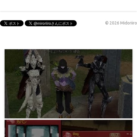
©
2026
Midoriiro
マビノギ小技データ