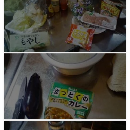
民主制と共和制の違い
13 years ago
MRRHP
緑さんの調理実習ピー肉
13 years ago
MRRHP