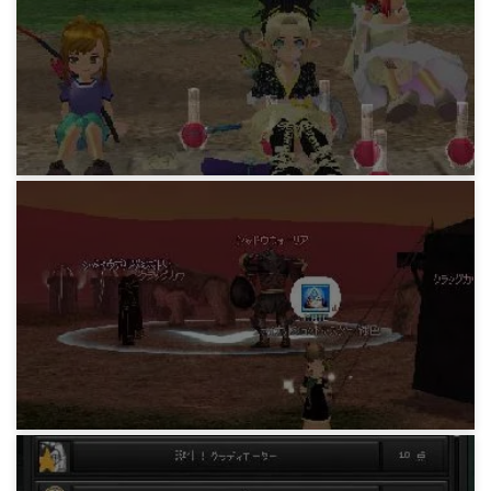
地下水路の秘密実験道案内
15 years ago
MABIBATTLE
ブルーゴーストは怖くない(L)
15 years ago
MABIBATTLE