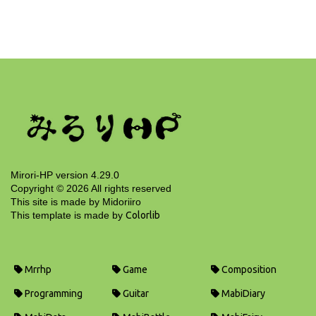
幽霊ソロ
16 years ago
Mirori-HP version 4.29.0
Copyright ©
2026
All rights reserved
This site is made by Midoriiro
This template is made by
Colorlib
Mrrhp
Game
Composition
Programming
Guitar
MabiDiary