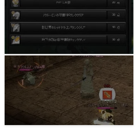
生贄エルフソロ
15 years ago
MABIBATTLE
秘密任務コンプリート
16 years ago
MABIBATTLE