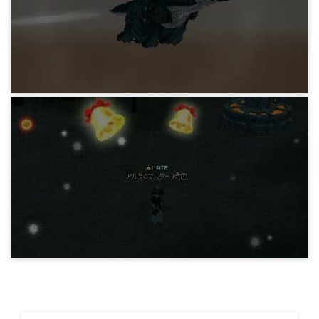
コンボカードの修正
15 years ago
MABIDIARY
ドラゴン買ってパネェフレイマーでレベリング
する日記
15 years ago
MABIDIARY