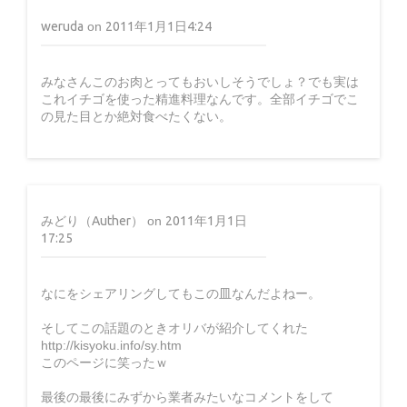
2010年のネクポ総観(L)
weruda
on
2011年1月1日4:24
みなさんこのお肉とってもおいしそうでしょ？でも実は
これイチゴを使った精進料理なんです。全部イチゴでこ
15 years ago
の見た目とか絶対食べたくない。
みどり（Auther）
on
2011年1月1日
17:25
なにをシェアリングしてもこの皿なんだよねー。
そしてこの話題のときオリバが紹介してくれた
http://kisyoku.info/sy.htm
このページに笑ったｗ
最後の最後にみずから業者みたいなコメントをして