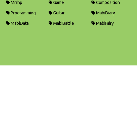
Mrrhp
Game
Composition
Programming
Guitar
MabiDiary
MabiData
MabiBattle
MabiFairy