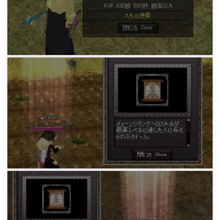
15 years ago
MABIDIARY
緑さんのPvP変遷
15 years ago
MABIDIARY