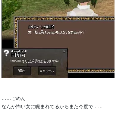
……ごめん
なんか怖い女に睨まれてるからまた今度で……