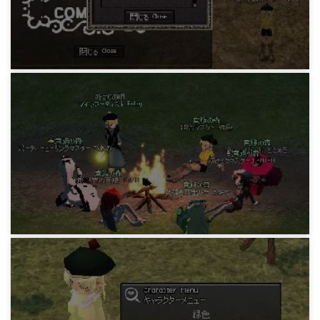
MABIDIARY
調合マスター/累積2K台マスター20
15 years ago
MABIDIARY
貴族の森ギルド