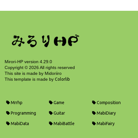
遺跡10000ジャーナル(L)
15 years ago
Mirori-HP version 4.29.0
Copyright ©
2026
All rights reserved
This site is made by Midoriiro
This template is made by
Colorlib
Mrrhp
Game
Composition
Programming
Guitar
MabiDiary
MabiData
MabiBattle
MabiFairy