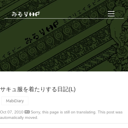
サキュ服を着たりする日記(L)
MabiDiary
Oct 07, 2010
Sorry, this page is still on translating. This post was
automatically moved.